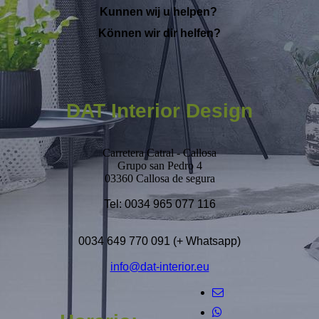
Kunnen wij u helpen?
Können wir dir helfen?
DAT Interior Design
Carretera Catral - Callosa
Grupo san Pedro 4
03360 Callosa de segura
Tel: 0034 965 077 116
0034 649 770 091 (+ Whatsapp)
info@dat-interior.eu