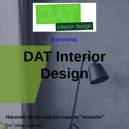
ESPAÑOL
DAT Interior
Design
Hacemos de su casa una casa de "ensueño".
De "vieja a nueva"