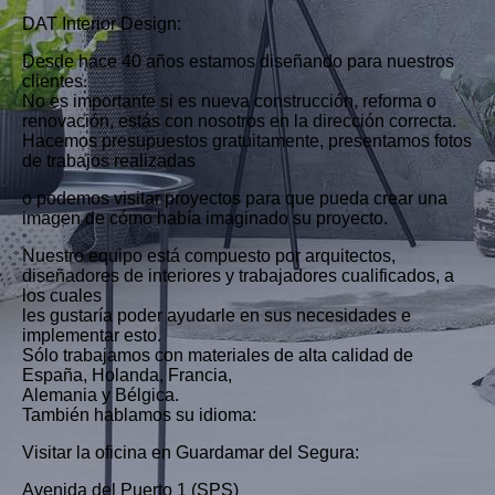
DAT Interior Design:
Desde hace 40 años estamos diseñando para nuestros
clientes.
No es importante si es nueva construcción, reforma o
renovación, estás con nosotros en la dirección correcta.
Hacemos presupuestos gratuitamente, presentamos fotos
de trabajos realizadas
o podemos visitar proyectos para que pueda crear una
imagen de cómo había imaginado su proyecto.
Nuestro equipo está compuesto por arquitectos,
diseñadores de interiores y trabajadores cualificados, a
los cuales
les gustaría poder ayudarle en sus necesidades e
implementar esto.
Sólo trabajamos con materiales de alta calidad de
España, Holanda, Francia,
Alemania y Bélgica.
También hablamos su idioma:
Visitar la oficina en Guardamar del Segura:
Avenida del Puerto 1 (SPS)