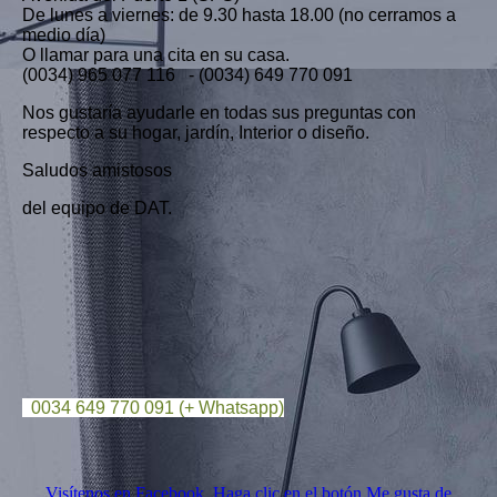
De lunes a viernes: de 9.30 hasta 18.00 (no cerramos a
medio día)
O llamar para una cita en su casa.
(0034) 965 077 116 - (0034) 649 770 091
Nos gustaría ayudarle en todas sus preguntas con
respecto a su hogar, jardín, Interior o diseño.
Saludos amistosos
del equipo de DAT.
0034 649 770 091 (+ Whatsapp)
Visítenos en Facebook. Haga clic en el botón Me gusta de